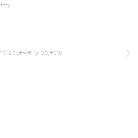
tary
olz’s jewelry objects